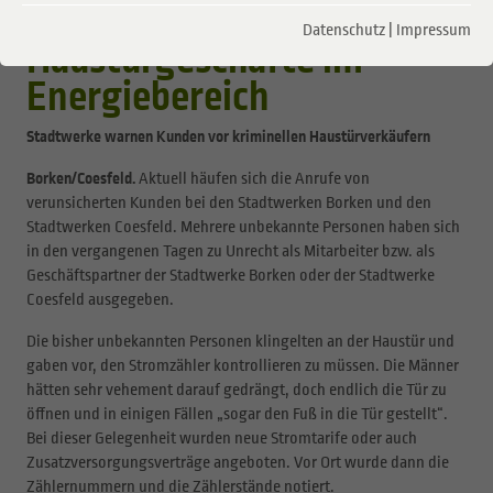
Unseriöse
Datenschutz
|
Impressum
Haustürgeschäfte im
Energiebereich
Stadtwerke warnen Kunden vor kriminellen Haustürverkäufern
Borken/Coesfeld.
Aktuell häufen sich die Anrufe von
verunsicherten Kunden bei den Stadtwerken Borken und den
Stadtwerken Coesfeld. Mehrere unbekannte Personen haben sich
in den vergangenen Tagen zu Unrecht als Mitarbeiter bzw. als
Geschäftspartner der Stadtwerke Borken oder der Stadtwerke
Coesfeld ausgegeben.
Die bisher unbekannten Personen klingelten an der Haustür und
gaben vor, den Stromzähler kontrollieren zu müssen. Die Männer
hätten sehr vehement darauf gedrängt, doch endlich die Tür zu
öffnen und in einigen Fällen „sogar den Fuß in die Tür gestellt“.
Bei dieser Gelegenheit wurden neue Stromtarife oder auch
Zusatzversorgungsverträge angeboten. Vor Ort wurde dann die
Zählernummern und die Zählerstände notiert.