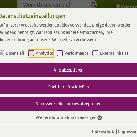
Kontak
Datenschutzeinstellungen
Auf unserer Webseite werden Cookies verwendet. Einige davon werden
Privatkunden
Geschäftskunden
zwingend benötigt, während es uns andere ermöglichen, Ihre
Nutzererfahrung auf unserer Webseite zu verbessern.
Essenziell
Analytics
Performance
Externe Inhalte
Gas
Über uns
Gas
Wassernetz
Engagement
Leistungen
Karriere
Wasser
Messstellenbe
Mob
Alle akzeptieren
om
schluss Gas
Gasversorgung
Profil
Gastarif
Netzanschluss Wasser
Sponsoring
Direktvermarktung
Emergy Karriere
Wasserversorgung
Smart Met
Speichern & schließen
her
ang- / entgelte
Nachhaltigkeit
Grundversorgung
Wasserqualität
E-Mobilität
Messsyst
Gas
Nur essenzielle Cookies akzeptieren
News & Presse
Wasserwerke
Inbetrieb
hweise
rdaten Gas
CO2-Rechner
Weitere Informationen anzeigen
Standrohr mieten
erte
Datenschutz
|
Impressu