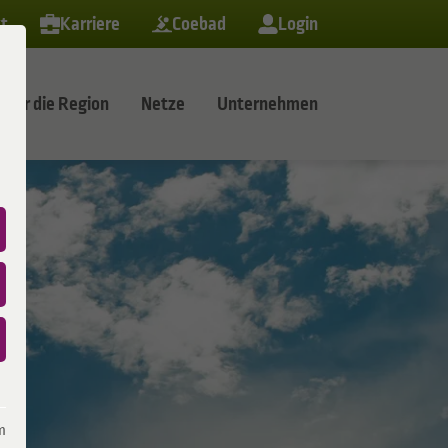
t
Karriere
Coebad
Login
Für die Region
Netze
Unternehmen
trieb
ilität
Service
Allgemeines
Service
er
Unterwegs laden
Geschäftskundenberater
Störung melden
Vorteilswelt
eme
Zuhause laden
Vertragskündigung
Wiederverkäufernachweis
Kontakt
nahme
E-Bike mieten
Freistellungsbescheinigung
Rechnungen
Parken
Planauskunft
Umzugsservice
m
Installateurverzeichnis
Energie sparen