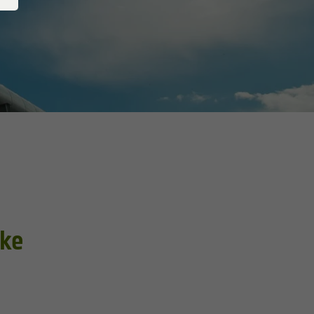
Hausanschluss
Widerruf
Vertragskündigung
rke