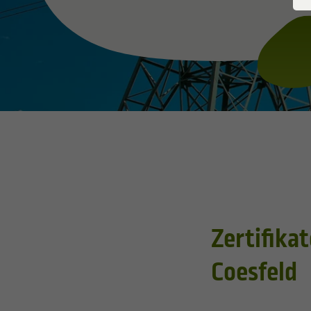
Verbrauchseinrichtung
Grundv
Redispatch
Versorg
Grundversorger Strom
Messkonzepte
Zertifika
Coesfeld