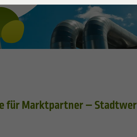
ersorger Gas
ungssicherheit
te für Marktpartner – Stadtwe