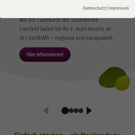
Clever getankt!
Datenschutz
|
Impressum
Mit der Ladekarte der Stadtwerke
Coesfeld laden Sie Ihr E-Auto bereits ab
35 Cent/kWh – regional und europaweit.
Hier informieren!