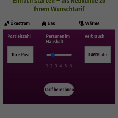
Einfach starten – als Neukunde zu
Ihrem Wunschtarif
Ökostrom
Gas
Wärme
Postleitzahl
Personen im
Verbrauch
Haushalt
1
2
3
4
5
6
Tarif berechnen