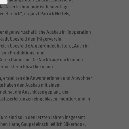
Übertragungsraten“, macht Stadtwerke-
Glasfasertechnologie ist heutzutage
Hausanschluss
Widerruf
n Bereich“, ergänzt Patrick Nettels,
Vertragskündigung
er eigenwirtschaftliche Ausbau in Kooperation
Stadt Coesfeld den Trägerverein
ich Coesfeld e.V. gegründet hatten. „Auch in
g von Produktions- und
eren Raum ein. Die Nachfrage nach hohen
ermeisterin Eliza Diekmann.
en, erstellten die Anwohnerinnen und Anwohner
rke haben den Ausbau mit einem
et hat die Anschlüsse geplant, den
Glasfaserleitungen eingeblasen, montiert und in
uro sind so in den letzten Jahren insgesamt
hen Harle, Gaupel einschließlich Sükerhook,