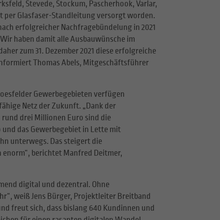
rksfeld, Stevede, Stockum, Pascherhook, Varlar,
et per Glasfaser-Standleitung versorgt worden.
) nach erfolgreicher Nachfragebündelung in 2021
„Wir haben damit alle Ausbauwünsche im
aher zum 31. Dezember 2021 diese erfolgreiche
informiert Thomas Abels, Mitgeschäftsführer
Coesfelder Gewerbegebieten verfügen
fähige Netz der Zukunft. „Dank der
rund drei Millionen Euro sind die
und das Gewerbegebiet in Lette mit
n unterwegs. Das steigert die
enorm“, berichtet Manfred Deitmer,
end digital und dezentral. Ohne
hr“, weiß Jens Bürger, Projektleiter Breitband
und freut sich, dass bislang 640 Kundinnen und