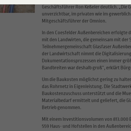
zukunftsfähige Infrastrukturen mit hohen 
Geschäftsführer Ron Keßeler deutlich. „Die 
ersorger Gas
unverzichtbar, im privaten wie im gewerbliche
Mitgeschäftsführer der Omnion.
ungssicherheit
In den Coesfelder Außenbereichen erfolgte d
mit den Landwirten, die gemeinsam mit der 
Teilnehmergemeinschaft Glasfaser Außenbere
der Landwirtschaft nimmt die Digitalisierun
Dokumentationsprozessen einen immer größ
Bandbreiten war deshalb groß“, erklärt Bürg
Um die Baukosten möglichst gering zu halt
das Rohrnetz in Eigenleistung. Die Stadtwe
Baukostenzuschuss unterstützt und die Muen
Materialbedarf ermittelt und geliefert, die 
Betrieb genommen.
Mit einem Investitionsvolumen von 813.000 E
559 Haus- und Hofstellen in den Außenbereic