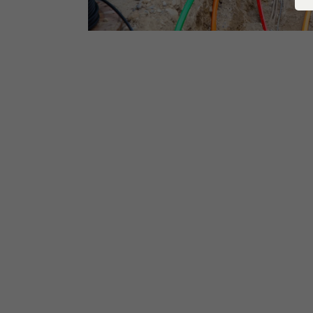
Verbrauchseinrichtung
Grundv
Redispatch
Versorg
Grundversorger Strom
Messkonzepte