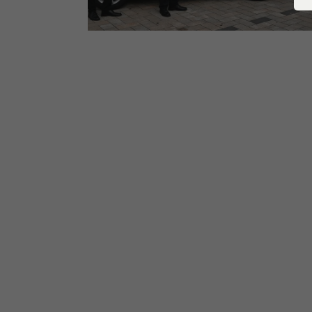
Verbrauchseinrichtung
Grundv
Redispatch
Versorg
Grundversorger Strom
Messkonzepte