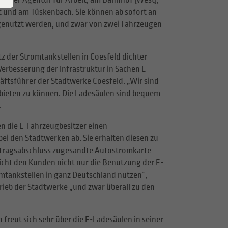
an der Agentur für Arbeit, am Bahnhof (West),
t und am Tüskenbach. Sie können ab sofort an
Hausanschluss
Widerruf
genutzt werden, und zwar von zwei Fahrzeugen
Vertragskündigung
tz der Stromtankstellen in Coesfeld dichter
erbesserung der Infrastruktur in Sachen E-
chäftsführer der Stadtwerke Coesfeld. „Wir sind
 bieten zu können. Die Ladesäulen sind bequem
.
n die E-Fahrzeugbesitzer einen
ei den Stadtwerken ab. Sie erhalten diesen zu
rtragsabschluss zugesandte Autostromkarte
cht den Kunden nicht nur die Benutzung der E-
omtankstellen in ganz Deutschland nutzen“,
trieb der Stadtwerke „und zwar überall zu den
reut sich sehr über die E-Ladesäulen in seiner