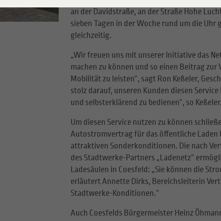
Rekener Straße (zwischen den Bahngleisen), 
an der Davidstraße, an der Straße Hohe Luch
ersorger Gas
sieben Tagen in der Woche rund um die Uhr 
gleichzeitig.
ungssicherheit
„Wir freuen uns mit unserer Initiative das Ne
machen zu können und so einen Beitrag zur V
Mobilität zu leisten“, sagt Ron Keßeler, Ges
stolz darauf, unseren Kunden diesen Service
und selbsterklärend zu bedienen“, so Keßeler
Um diesen Service nutzen zu können schließe
Autostromvertrag für das öffentliche Laden b
attraktiven Sonderkonditionen. Die nach Ve
des Stadtwerke-Partners „Ladenetz“ ermögli
Ladesäulen in Coesfeld: „Sie können die Str
erläutert Annette Dirks, Bereichsleiterin Ver
Stadtwerke-Konditionen.“
Auch Coesfelds Bürgermeister Heinz Öhmann f