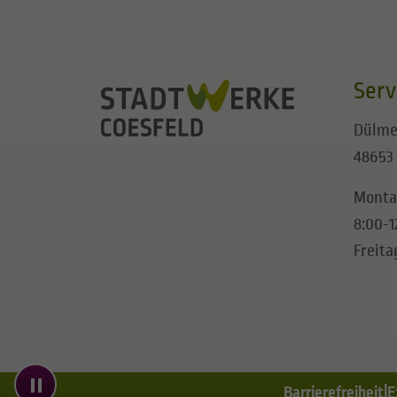
Serv
Dülme
48653
Monta
8:00-1
Freita
Barrierefreiheit
E