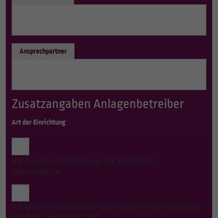
Ansprechpartner
Zusatzangaben Anlagenbetreiber
Art der Einrichtung
Ich bin eine Einrichtung der kritischen
Infrastruktur.
Ich bin eine Institution mit Sonderrechten (gemäß
§35 Abs. 1 und 5a STVO).