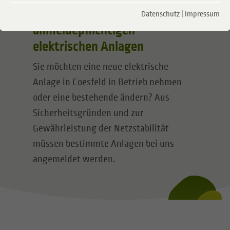
Anmeldung von
Datenschutz
|
Impressum
anmeldepflichtigen
elektrischen Anlagen
Sie möchten eine neue elektrische
Anlage in Coesfeld in Betrieb nehmen
oder eine bestehende ändern? Aus
Sicherheitsgründen und zur
Gewährleistung der Netzstabilität
müssen bestimmte Anlagen bei uns
angemeldet werden.